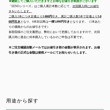
★継続してご購入いただきますとお得なお値引き制度がございます
「EENOシリーズ」はご購入累計本数に応じて、
次回購入時にお値引
きをいたします。
ご購入1本につき定価より
1,000円
引き、累計ご購入数5本で定価より
5,0
00円引き
となり、6本目以降は
一律5,000円引き
となります。（1本あた
りの価格からのお値引きです）
各医院様のご注文履歴は、弊社において把握しておりますので、次回
購入時に過去に何本購入しているかのご申告は不要です。
※ご注文確認自動メールではお値引き前の金額が表示されます。お値
引き後の正式な金額は後程メールにてお知らせいたします。
用途から探す