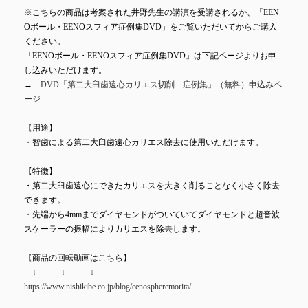
※こちらの商品は考案された井野先生の講演を受講されるか、「EEN
Oボール・EENOスフィア症例集DVD」をご覧いただいてからご購入
ください。
「EENOボール・EENOスフィア症例集DVD」は下記ページよりお申
し込みいただけます。
→
DVD「第二大臼歯遠心カリエス切削 症例集」（無料）申込みペ
ージ
【用途】
・智歯による第二大臼歯遠心カリエス除去に使用いただけます。
【特徴】
・第二大臼歯遠心にできたカリエスを大きく削ることなく小さく除去
できます。
・先端から4mmまでダイヤモンドがついていてダイヤモンドと超音波
スケーラーの振幅によりカリエスを除去します。
【商品の回転動画はこちら】
↓ ↓ ↓
https://www.nishikibe.co.jp/blog/eenospheremorita/