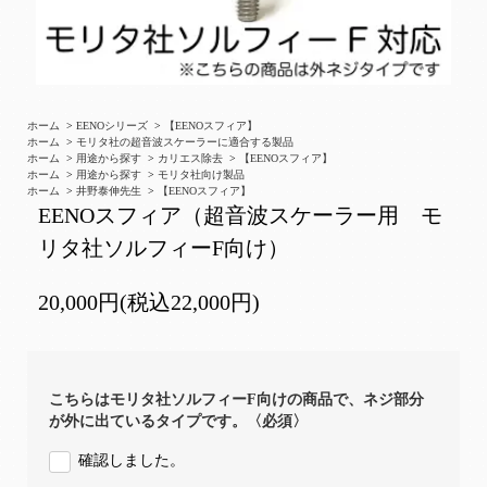
ホーム
>
EENOシリーズ
>
【EENOスフィア】
ホーム
>
モリタ社の超音波スケーラーに適合する製品
ホーム
>
用途から探す
>
カリエス除去
>
【EENOスフィア】
ホーム
>
用途から探す
>
モリタ社向け製品
ホーム
>
井野泰伸先生
>
【EENOスフィア】
EENOスフィア（超音波スケーラー用 モ
リタ社ソルフィーF向け）
20,000円(税込22,000円)
こちらはモリタ社ソルフィーF向けの商品で、ネジ部分
が外に出ているタイプです。〈必須〉
確認しました。