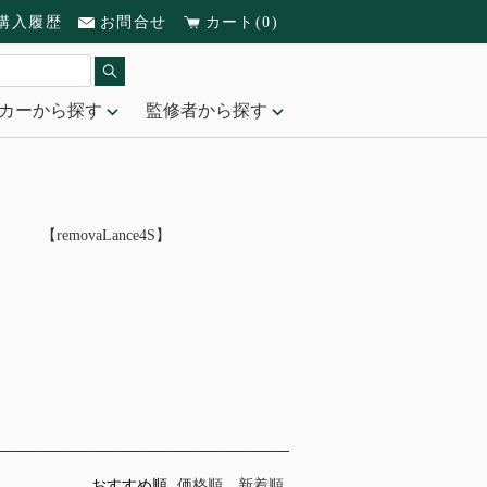
購入履歴
お問合せ
カート(0)
カーから探す
監修者から探す
【removaLance4S】
おすすめ順
価格順
新着順