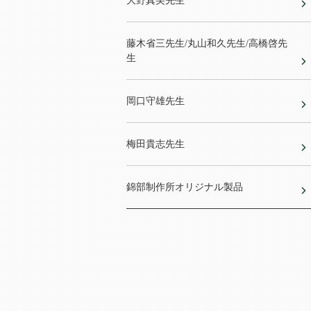
大野真美先生
藤木省三先生/丸山和久先生/高橋啓先
生
岡口守雄先生
梅田貴志先生
錦部制作所オリジナル製品