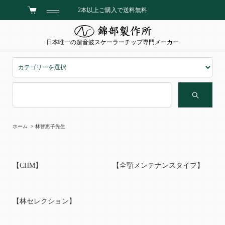
2本以上ご購入で送料無料
日本唯一の超音波スケーラーチップ専門メーカー
ホーム
>
林智恵子先生
【CHM】
【全顎メンテナンスタイプ】
【林セレクション】