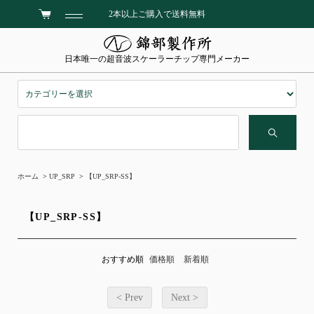
2本以上ご購入で送料無料
日本唯一の超音波スケーラーチップ専門メーカー
ホーム
>
UP_SRP
>
【UP_SRP-SS】
【UP_SRP-SS】
おすすめ順
価格順
新着順
< Prev
Next >