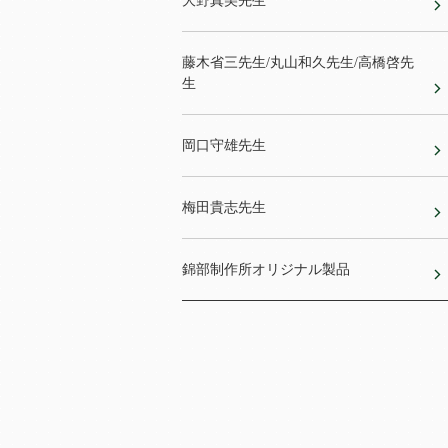
大野真美先生
藤木省三先生/丸山和久先生/高橋啓先
生
岡口守雄先生
梅田貴志先生
錦部制作所オリジナル製品