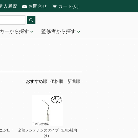
購入履歴
お問合せ
カート(0)
カーから探す
監修者から探す
おすすめ順
価格順
新着順
ニシ社
全顎メンテナンスタイプ（EMS社向
け）