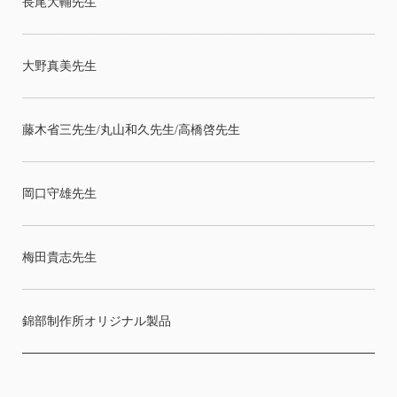
長尾大輔先生
大野真美先生
藤木省三先生/丸山和久先生/高橋啓先生
岡口守雄先生
梅田貴志先生
錦部制作所オリジナル製品