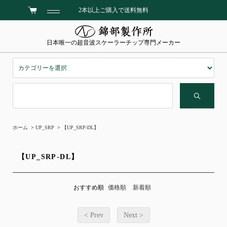
2本以上ご購入で送料無料
日本唯一の超音波スケーラーチップ専門メーカー
ホーム
>
UP_SRP
>
【UP_SRP-DL】
【UP_SRP-DL】
おすすめ順
価格順
新着順
< Prev
Next >