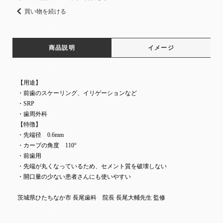
買い物を続ける
商品説明
イメージ
【用途】
・前歯のスケーリング、イリゲーションなど
・SRP
・歯周外科
【特徴】
・先端径 0.6mm
・カーブの角度 110°
・前歯用
・先端が丸くなっているため、セメント質を破壊しない
・開口量の少ない患者さんにも使いやすい
茨城県ひたちなか市 長尾歯科 院長 長尾大輔先生 監修