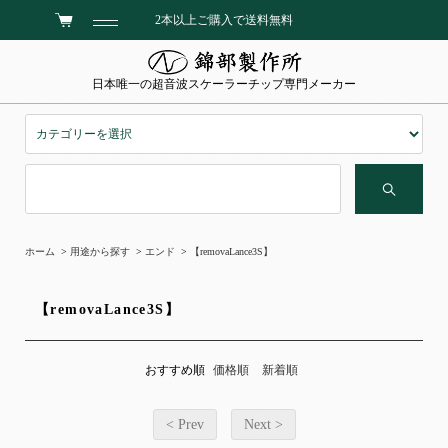
2本以上ご購入で送料無料
日本唯一の超音波スケーラーチップ専門メーカー
ホーム
>
用途から探す
>
エンド
>
【removaLance3S】
【removaLance3S】
おすすめ順
価格順
新着順
< Prev
Next >